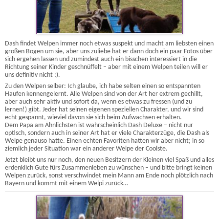
Dash findet Welpen immer noch etwas suspekt und macht am liebsten einen
großen Bogen um sie, aber uns zuliebe hat er dann doch ein paar Fotos über
sich ergehen lassen und zumindest auch ein bisschen interessiert in die
Richtung seiner Kinder geschnüffelt – aber mit einem Welpen teilen will er
uns definitiv nicht ;).
Zu den Welpen selber: Ich glaube, ich habe selten einen so entspannten
Haufen kennengelernt. Alle Welpen sind von der Art her extrem gechillt,
aber auch sehr aktiv und sofort da, wenn es etwas zu fressen (und zu
lernen!) gibt. Jeder hat seinen eigenen speziellen Charakter, und wir sind
echt gespannt, wieviel davon sie sich beim Aufwachsen erhalten.
Dem Papa am Ähnlichsten ist wahrscheinlich Dash Deluxe – nicht nur
optisch, sondern auch in seiner Art hat er viele Charakterzüge, die Dash als
Welpe genauso hatte. Einen echten Favoriten hatten wir aber nicht; in so
ziemlich jeder Situation war ein anderer Welpe der Coolste.
Jetzt bleibt uns nur noch, den neuen Besitzern der Kleinen viel Spaß und alles
erdenklich Gute fürs Zusammenleben zu wünschen – und bitte bringt keinen
Welpen zurück, sonst verschwindet mein Mann am Ende noch plötzlich nach
Bayern und kommt mit einem Welpi zurück…