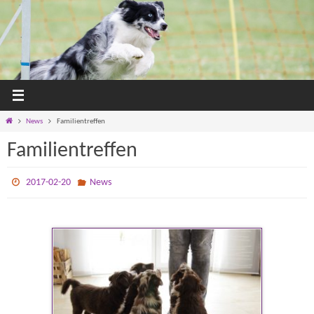
Zum
Inhalt
springen
Home
News
Familientreffen
Familientreffen
2017-02-20
News