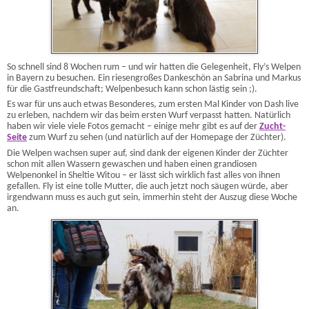
So schnell sind 8 Wochen rum – und wir hatten die Gelegenheit, Fly’s Welpen
in Bayern zu besuchen. Ein riesengroßes Dankeschön an Sabrina und Markus
für die Gastfreundschaft; Welpenbesuch kann schon lästig sein ;).
Es war für uns auch etwas Besonderes, zum ersten Mal Kinder von Dash live
zu erleben, nachdem wir das beim ersten Wurf verpasst hatten. Natürlich
haben wir viele viele Fotos gemacht – einige mehr gibt es auf der
Zucht-
Seite
zum Wurf zu sehen (und natürlich auf der Homepage der Züchter).
Die Welpen wachsen super auf, sind dank der eigenen Kinder der Züchter
schon mit allen Wassern gewaschen und haben einen grandiosen
Welpenonkel in Sheltie Witou – er lässt sich wirklich fast alles von ihnen
gefallen. Fly ist eine tolle Mutter, die auch jetzt noch säugen würde, aber
irgendwann muss es auch gut sein, immerhin steht der Auszug diese Woche
an.