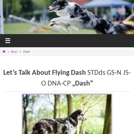
Zum
Inhalt
springen
Home
Boys
Dash
Let’s Talk About Flying Dash
STDds GS-N JS-
O DNA-CP
„Dash“