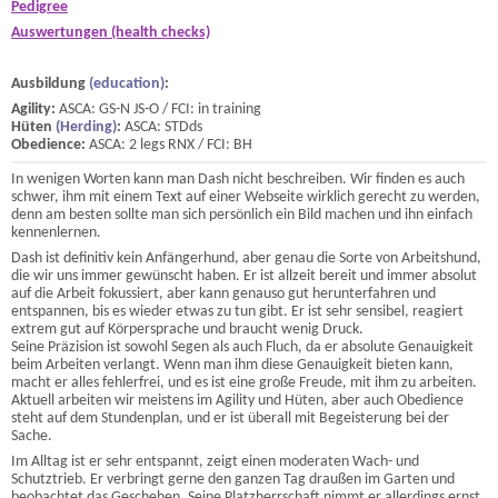
Pedigree
Auswertungen (health checks)
Ausbildung
(education)
:
Agility:
ASCA: GS-N JS-O / FCI: in training
Hüten
(Herding)
:
ASCA: STDds
Obedience:
ASCA: 2 legs RNX / FCI: BH
In wenigen Worten kann man Dash nicht beschreiben. Wir finden es auch
schwer, ihm mit einem Text auf einer Webseite wirklich gerecht zu werden,
denn am besten sollte man sich persönlich ein Bild machen und ihn einfach
kennenlernen.
Dash ist definitiv kein Anfängerhund, aber genau die Sorte von Arbeitshund,
die wir uns immer gewünscht haben. Er ist allzeit bereit und immer absolut
auf die Arbeit fokussiert, aber kann genauso gut herunterfahren und
entspannen, bis es wieder etwas zu tun gibt. Er ist sehr sensibel, reagiert
extrem gut auf Körpersprache und braucht wenig Druck.
Seine Präzision ist sowohl Segen als auch Fluch, da er absolute Genauigkeit
beim Arbeiten verlangt. Wenn man ihm diese Genauigkeit bieten kann,
macht er alles fehlerfrei, und es ist eine große Freude, mit ihm zu arbeiten.
Aktuell arbeiten wir meistens im Agility und Hüten, aber auch Obedience
steht auf dem Stundenplan, und er ist überall mit Begeisterung bei der
Sache.
Im Alltag ist er sehr entspannt, zeigt einen moderaten Wach- und
Schutztrieb. Er verbringt gerne den ganzen Tag draußen im Garten und
beobachtet das Geschehen. Seine Platzherrschaft nimmt er allerdings ernst,