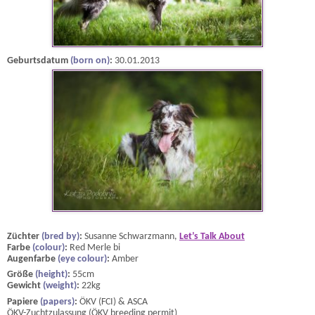
Geburtsdatum
(born on)
:
30.01.2013
Züchter
(bred by)
:
Susanne Schwarzmann,
Let’s Talk About
Farbe
(colour)
:
Red Merle bi
Augenfarbe
(eye colour)
:
Amber
Größe
(height)
:
55cm
Gewicht
(weight)
:
22kg
Papiere
(papers)
:
ÖKV (FCI) & ASCA
ÖKV-Zuchtzulassung (ÖKV breeding permit)