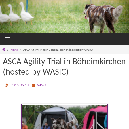
Zum
Inhalt
springen
Home
News
ASCA Agility Trial in Böheimkirchen (hosted by WASIC)
ASCA Agility Trial in Böheimkirchen
(hosted by WASIC)
2015-05-17
News