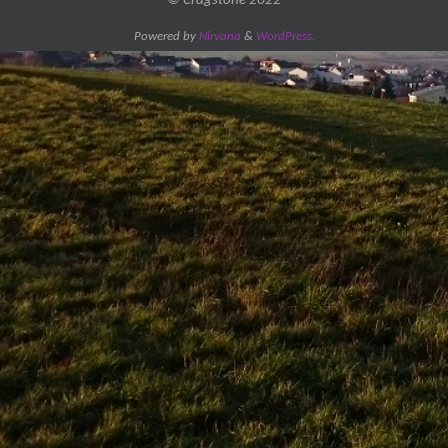
© Cragstone 2022
Powered by
Nirvana
&
WordPress.